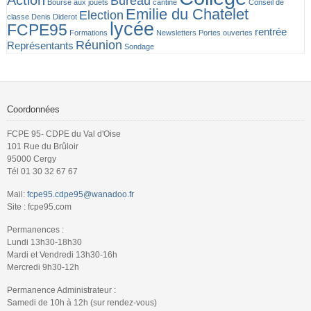
Bureau
Bourse aux jouets
cantine
Conseil de
Emilie du Chatelet
Election
classe
Denis Diderot
lycée
FCPE95
rentrée
Formations
Newsletters
Portes ouvertes
Réunion
Représentants
Sondage
Coordonnées
FCPE 95- CDPE du Val d'Oise
101 Rue du Brûloir
95000 Cergy
Tél 01 30 32 67 67
Mail:
fcpe95.cdpe95@wanadoo.fr
Site : fcpe95.com
Permanences :
Lundi 13h30-18h30
Mardi et Vendredi 13h30-16h
Mercredi 9h30-12h
Permanence Administrateur :
Samedi de 10h à 12h (sur rendez-vous)