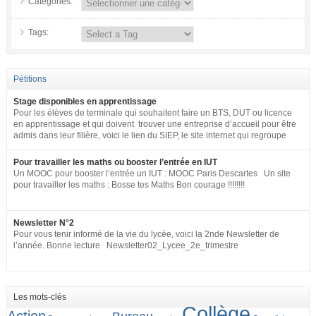
Categories:
Tags:
Pétitions
Stage disponibles en apprentissage
Pour les élèves de terminale qui souhaitent faire un BTS, DUT ou licence
en apprentissage et qui doivent trouver une entreprise d’accueil pour être
admis dans leur filière, voici le lien du SIEP, le site internet qui regroupe
tous les postes disponibles en apprentissage (tous niveaux) en France
pour toute la fonction publique + SNCF. http://www.fonction-
Pour travailler les maths ou booster l’entrée en IUT
publique.gouv.fr/biep/bienvenue-sur-la-bourse-interministerielle-de-
Un MOOC pour booster l’entrée un IUT : MOOC Paris Descartes Un site
lemploi-public
pour travailler les maths : Bosse tes Maths Bon courage !!!!!!!!
Newsletter N°2
Pour vous tenir informé de la vie du lycée, voici la 2nde Newsletter de
l’année. Bonne lecture Newsletter02_Lycee_2e_trimestre
Les mots-clés
Collège
Action