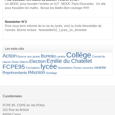
publique.gouv.fr/biep/bienvenue-sur-la-bourse-interministerielle-de-
Un MOOC pour booster l’entrée un IUT : MOOC Paris Descartes Un site
lemploi-public
pour travailler les maths : Bosse tes Maths Bon courage !!!!!!!!
Newsletter N°2
Pour vous tenir informé de la vie du lycée, voici la 2nde Newsletter de
l’année. Bonne lecture Newsletter02_Lycee_2e_trimestre
Les mots-clés
Collège
Action
Bureau
Bourse aux jouets
cantine
Conseil de
Emilie du Chatelet
Election
classe
Denis Diderot
lycée
FCPE95
rentrée
Formations
Newsletters
Portes ouvertes
Réunion
Représentants
Sondage
Coordonnées
FCPE 95- CDPE du Val d'Oise
101 Rue du Brûloir
95000 Cergy