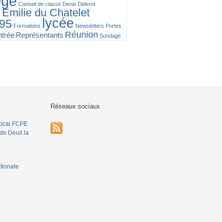
ège
Conseil de classe
Denis Diderot
Emilie du Chatelet
n
lycée
95
Formations
Newsletters
Portes
Réunion
ntrée
Représentants
Sondage
Réseaux sociaux
local FCPE
de Deuil la
ionale