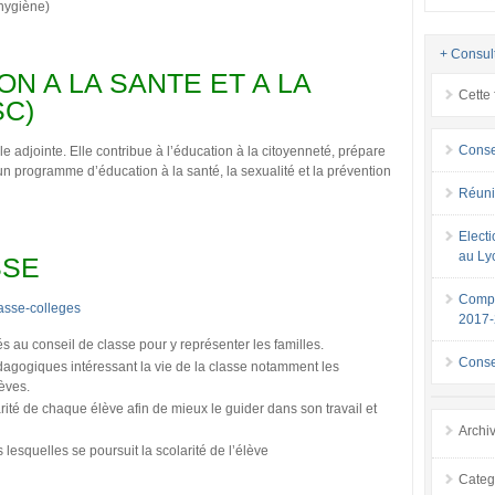
’hygiène)
+ Consul
N A LA SANTE ET A LA
Cette 
SC)
Conse
le adjointe. Elle contribue à l’éducation à la citoyenneté, prépare
 un programme d’éducation à la santé, la sexualité et la prévention
Réuni
Elect
au Ly
SSE
Compo
asse-colleges
2017
 au conseil de classe pour y représenter les familles.
Conse
agogiques intéressant la vie de la classe notamment les
èves.
rité de chaque élève afin de mieux le guider dans son travail et
Archi
 lesquelles se poursuit la scolarité de l’élève
Categ