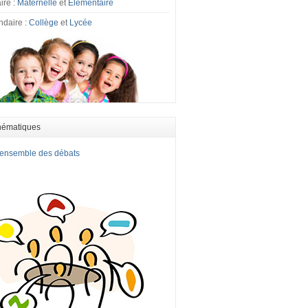
ire :
Maternelle
et
Elémentaire
ndaire :
Collège
et
Lycée
hématiques
l'ensemble des débats