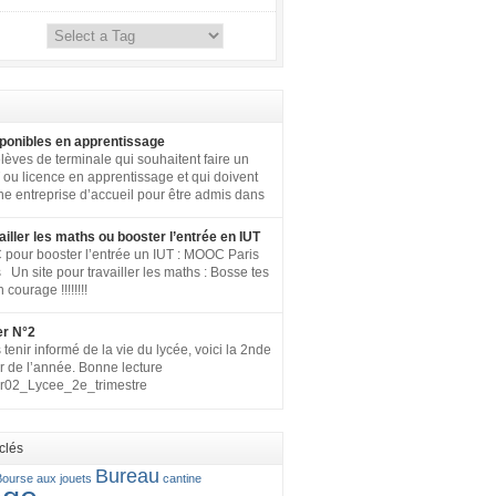
ponibles en apprentissage
lèves de terminale qui souhaitent faire un
ou licence en apprentissage et qui doivent
ne entreprise d’accueil pour être admis dans
e, voici le lien du SIEP, le site internet qui
tous les postes disponibles en apprentissage
ailler les maths ou booster l’entrée en IUT
aux) en France pour toute la fonction
our booster l’entrée un IUT : MOOC Paris
+ SNCF. http://www.fonction-
 Un site pour travailler les maths : Bosse tes
gouv.fr/biep/bienvenue-sur-la-bourse-
courage !!!!!!!!
terielle-de-lemploi-public
er N°2
tenir informé de la vie du lycée, voici la 2nde
r de l’année. Bonne lecture
er02_Lycee_2e_trimestre
clés
Bureau
Bourse aux jouets
cantine