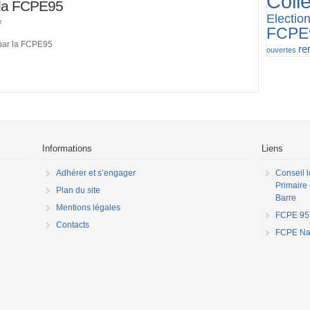
Coll
 la FCPE95
Electio
e
FCPE
 par la FCPE95
re
ouvertes
Informations
Liens
Adhérer et s’engager
Conseil 
Primaire 
Plan du site
Barre
Mentions légales
FCPE 95
Contacts
FCPE Nat