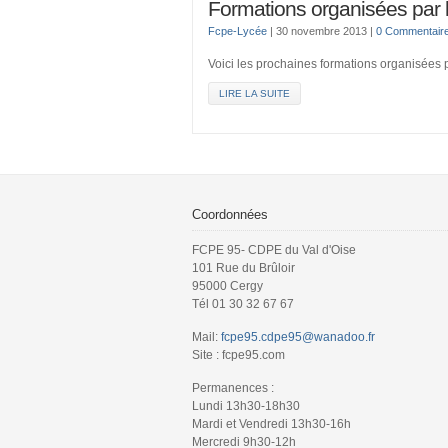
Formations organisées par
Fcpe-Lycée
|
30 novembre 2013
|
0 Commentair
Voici les prochaines formations organisées
LIRE LA SUITE
Coordonnées
FCPE 95- CDPE du Val d'Oise
101 Rue du Brûloir
95000 Cergy
Tél 01 30 32 67 67
Mail:
fcpe95.cdpe95@wanadoo.fr
Site : fcpe95.com
Permanences :
Lundi 13h30-18h30
Mardi et Vendredi 13h30-16h
Mercredi 9h30-12h