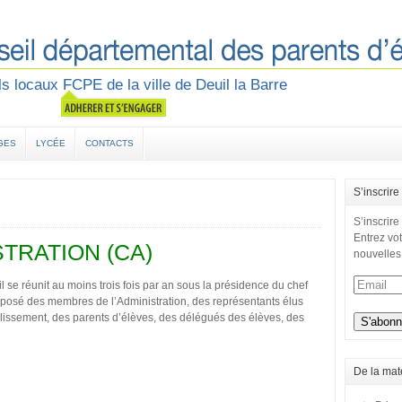
s locaux FCPE de la ville de Deuil la Barre
GES
LYCÉE
CONTACTS
S’inscrire
S’inscrire
Entrez vot
STRATION (CA)
nouvelles
il se réunit au moins trois fois par an sous la présidence du chef
omposé des membres de l’Administration, des représentants élus
lissement, des parents d’élèves, des délégués des élèves, des
De la mat