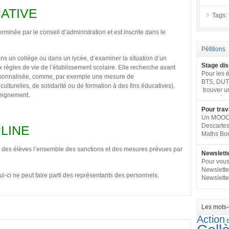
ATIVE
Tags:
minée par le conseil d’administration et est inscrite dans le
Pétitions
s un collège ou dans un lycée, d’examiner la situation d’un
Stage dis
règles de vie de l’établissement scolaire. Elle recherche avant
Pour les é
ersonnalisée, comme, par exemple une mesure de
BTS, DUT 
 culturelles, de solidarité ou de formation à des fins éducatives).
trouver u
seignement.
leur filièr
regroupe 
Pour trav
(tous nive
Un MOOC p
publique 
Descartes
PLINE
publique.
Maths Bon 
interminis
e des élèves l’ensemble des sanctions et des mesures prévues par
Newslett
Pour vous 
Newslette
ui-ci ne peut faire parti des représentants des personnels.
Newslett
Les mots-
Action