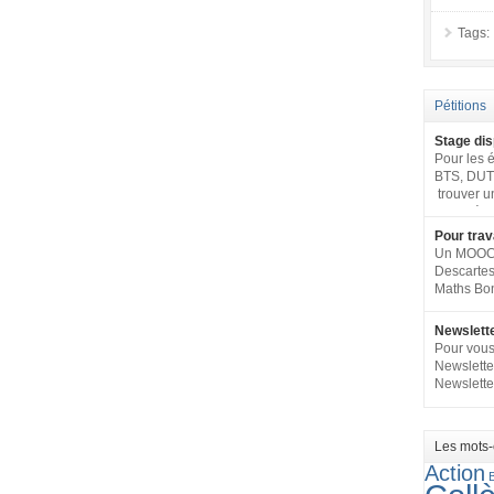
Tags:
Pétitions
Stage dis
Pour les é
BTS, DUT 
trouver u
leur filièr
regroupe 
Pour trav
(tous nive
Un MOOC p
publique 
Descartes
publique.
Maths Bon 
interminis
Newslett
Pour vous 
Newslette
Newslett
Les mots-
Action