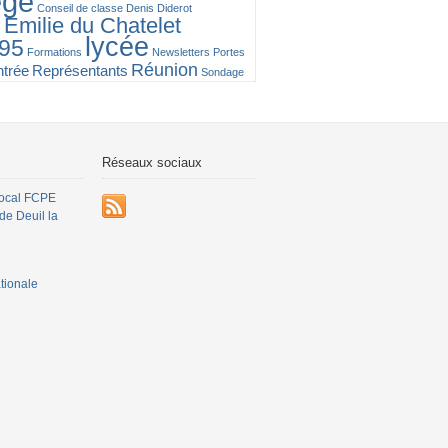
ège
Conseil de classe
Denis Diderot
Emilie du Chatelet
n
lycée
95
Formations
Newsletters
Portes
Réunion
ntrée
Représentants
Sondage
Réseaux sociaux
local FCPE
de Deuil la
ionale