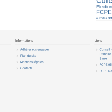
Coll
Electio
FCPE
re
ouvertes
Informations
Liens
Adhérer et s’engager
Conseil 
Primaire 
Plan du site
Barre
Mentions légales
FCPE 95
Contacts
FCPE Nat