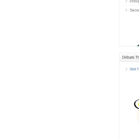
Prima
Seco
Débats T
Voir 