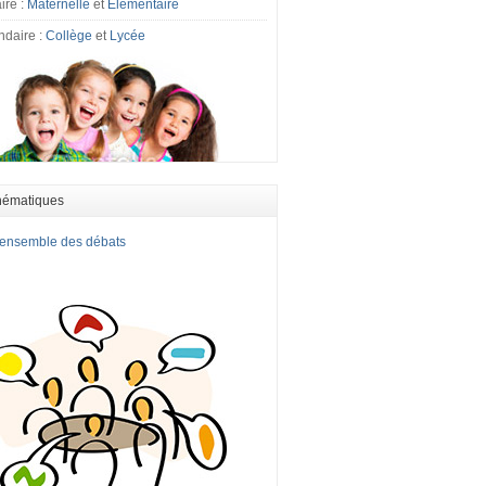
ire :
Maternelle
et
Elémentaire
ndaire :
Collège
et
Lycée
hématiques
l'ensemble des débats