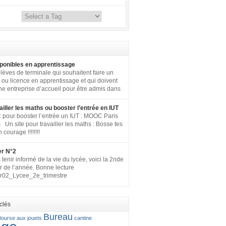
ponibles en apprentissage
lèves de terminale qui souhaitent faire un
ou licence en apprentissage et qui doivent
ne entreprise d’accueil pour être admis dans
e, voici le lien du SIEP, le site internet qui
tous les postes disponibles en apprentissage
ailler les maths ou booster l’entrée en IUT
aux) en France pour toute la fonction
our booster l’entrée un IUT : MOOC Paris
+ SNCF. http://www.fonction-
 Un site pour travailler les maths : Bosse tes
gouv.fr/biep/bienvenue-sur-la-bourse-
courage !!!!!!!!
terielle-de-lemploi-public
er N°2
tenir informé de la vie du lycée, voici la 2nde
r de l’année. Bonne lecture
er02_Lycee_2e_trimestre
clés
Bureau
Bourse aux jouets
cantine