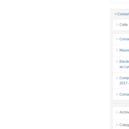
+ Consul
Cette 
Conse
Réuni
Elect
au Ly
Compo
2017
Conse
Archi
Categ