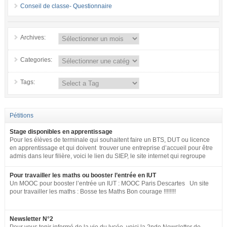
Conseil de classe- Questionnaire
Archives:
Categories:
Tags:
Pétitions
Stage disponibles en apprentissage
Pour les élèves de terminale qui souhaitent faire un BTS, DUT ou licence
en apprentissage et qui doivent trouver une entreprise d’accueil pour être
admis dans leur filière, voici le lien du SIEP, le site internet qui regroupe
tous les postes disponibles en apprentissage (tous niveaux) en France
pour toute la fonction publique + SNCF. http://www.fonction-
Pour travailler les maths ou booster l’entrée en IUT
publique.gouv.fr/biep/bienvenue-sur-la-bourse-interministerielle-de-
Un MOOC pour booster l’entrée un IUT : MOOC Paris Descartes Un site
lemploi-public
pour travailler les maths : Bosse tes Maths Bon courage !!!!!!!!
Newsletter N°2