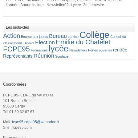
Pour vous tenir informé de la vie du lycée, voici la 2nde Newsletter de
l’année. Bonne lecture Newsletter02_Lycee_2e_trimestre
Les mots-clés
Collège
Action
Bureau
Bourse aux jouets
cantine
Conseil de
Emilie du Chatelet
Election
classe
Denis Diderot
lycée
FCPE95
rentrée
Formations
Newsletters
Portes ouvertes
Réunion
Représentants
Sondage
Coordonnées
FCPE 95- CDPE du Val d'Oise
101 Rue du Brûloir
95000 Cergy
Tél 01 30 32 67 67
Mail:
fcpe95.cdpe95@wanadoo.fr
Site : fcpe95.com
Permanences :