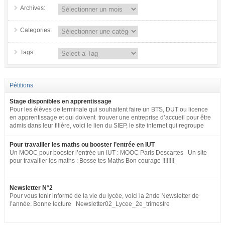
Archives:
Categories:
Tags:
Pétitions
Stage disponibles en apprentissage
Pour les élèves de terminale qui souhaitent faire un BTS, DUT ou licence
en apprentissage et qui doivent trouver une entreprise d’accueil pour être
admis dans leur filière, voici le lien du SIEP, le site internet qui regroupe
tous les postes disponibles en apprentissage (tous niveaux) en France
pour toute la fonction publique + SNCF. http://www.fonction-
Pour travailler les maths ou booster l’entrée en IUT
publique.gouv.fr/biep/bienvenue-sur-la-bourse-interministerielle-de-
Un MOOC pour booster l’entrée un IUT : MOOC Paris Descartes Un site
lemploi-public
pour travailler les maths : Bosse tes Maths Bon courage !!!!!!!!
Newsletter N°2
Pour vous tenir informé de la vie du lycée, voici la 2nde Newsletter de
l’année. Bonne lecture Newsletter02_Lycee_2e_trimestre