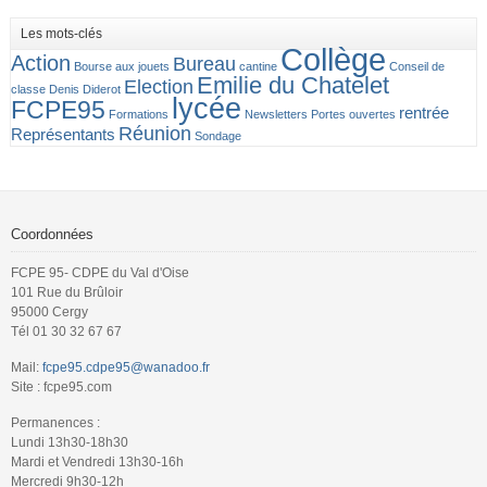
Les mots-clés
Collège
Action
Bureau
Bourse aux jouets
cantine
Conseil de
Emilie du Chatelet
Election
classe
Denis Diderot
lycée
FCPE95
rentrée
Formations
Newsletters
Portes ouvertes
Réunion
Représentants
Sondage
Coordonnées
FCPE 95- CDPE du Val d'Oise
101 Rue du Brûloir
95000 Cergy
Tél 01 30 32 67 67
Mail:
fcpe95.cdpe95@wanadoo.fr
Site : fcpe95.com
Permanences :
Lundi 13h30-18h30
Mardi et Vendredi 13h30-16h
Mercredi 9h30-12h