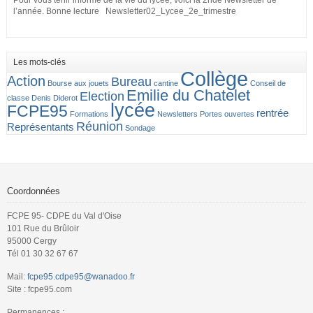
Pour vous tenir informé de la vie du lycée, voici la 2nde Newsletter de
l’année. Bonne lecture Newsletter02_Lycee_2e_trimestre
Les mots-clés
Collège
Action
Bureau
Bourse aux jouets
cantine
Conseil de
Emilie du Chatelet
Election
classe
Denis Diderot
lycée
FCPE95
rentrée
Formations
Newsletters
Portes ouvertes
Réunion
Représentants
Sondage
Coordonnées
FCPE 95- CDPE du Val d'Oise
101 Rue du Brûloir
95000 Cergy
Tél 01 30 32 67 67
Mail:
fcpe95.cdpe95@wanadoo.fr
Site : fcpe95.com
Permanences :