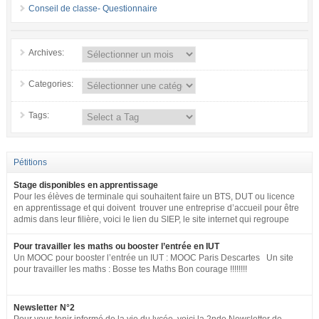
Conseil de classe- Questionnaire
Archives:
Categories:
Tags:
Pétitions
Stage disponibles en apprentissage
Pour les élèves de terminale qui souhaitent faire un BTS, DUT ou licence
en apprentissage et qui doivent trouver une entreprise d’accueil pour être
admis dans leur filière, voici le lien du SIEP, le site internet qui regroupe
tous les postes disponibles en apprentissage (tous niveaux) en France
pour toute la fonction publique + SNCF. http://www.fonction-
Pour travailler les maths ou booster l’entrée en IUT
publique.gouv.fr/biep/bienvenue-sur-la-bourse-interministerielle-de-
Un MOOC pour booster l’entrée un IUT : MOOC Paris Descartes Un site
lemploi-public
pour travailler les maths : Bosse tes Maths Bon courage !!!!!!!!
Newsletter N°2