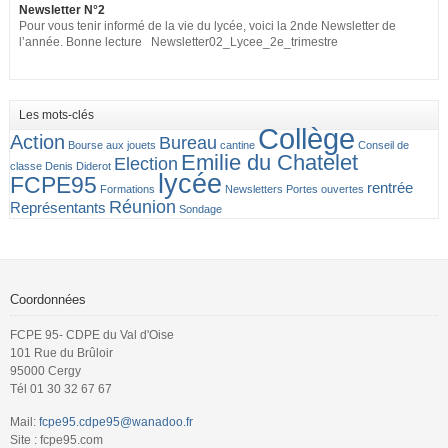
Newsletter N°2
Pour vous tenir informé de la vie du lycée, voici la 2nde Newsletter de
l’année. Bonne lecture Newsletter02_Lycee_2e_trimestre
Les mots-clés
Collège
Action
Bureau
Bourse aux jouets
cantine
Conseil de
Emilie du Chatelet
Election
classe
Denis Diderot
lycée
FCPE95
rentrée
Formations
Newsletters
Portes ouvertes
Réunion
Représentants
Sondage
Coordonnées
FCPE 95- CDPE du Val d'Oise
101 Rue du Brûloir
95000 Cergy
Tél 01 30 32 67 67
Mail:
fcpe95.cdpe95@wanadoo.fr
Site : fcpe95.com