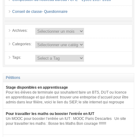
Conseil de classe- Questionnaire
Archives:
Categories:
Tags:
Pétitions
Stage disponibles en apprentissage
Pour les élèves de terminale qui souhaitent faire un BTS, DUT ou licence
en apprentissage et qui doivent trouver une entreprise d’accueil pour être
admis dans leur filière, voici le lien du SIEP, le site internet qui regroupe
tous les postes disponibles en apprentissage (tous niveaux) en France
pour toute la fonction publique + SNCF. http://www.fonction-
Pour travailler les maths ou booster l’entrée en IUT
publique.gouv.fr/biep/bienvenue-sur-la-bourse-interministerielle-de-
Un MOOC pour booster l’entrée un IUT : MOOC Paris Descartes Un site
lemploi-public
pour travailler les maths : Bosse tes Maths Bon courage !!!!!!!!