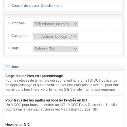
Conseil de classe- Questionnaire
Archives:
Categories:
Tags:
Pétitions
Stage disponibles en apprentissage
Pour les élèves de terminale qui souhaitent faire un BTS, DUT ou licence
en apprentissage et qui doivent trouver une entreprise d’accueil pour être
admis dans leur filière, voici le lien du SIEP, le site internet qui regroupe
tous les postes disponibles en apprentissage (tous niveaux) en France
pour toute la fonction publique + SNCF. http://www.fonction-
Pour travailler les maths ou booster l’entrée en IUT
publique.gouv.fr/biep/bienvenue-sur-la-bourse-interministerielle-de-
Un MOOC pour booster l’entrée un IUT : MOOC Paris Descartes Un site
lemploi-public
pour travailler les maths : Bosse tes Maths Bon courage !!!!!!!!
Newsletter N°2