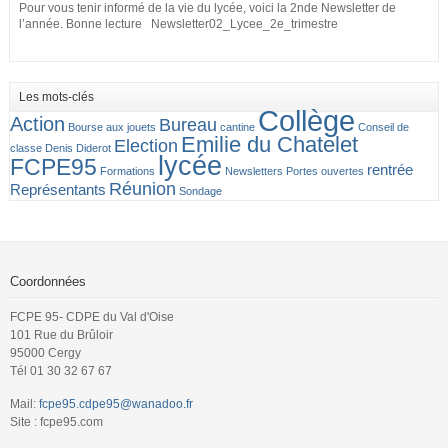
Pour vous tenir informé de la vie du lycée, voici la 2nde Newsletter de
l’année. Bonne lecture Newsletter02_Lycee_2e_trimestre
Les mots-clés
Collège
Action
Bureau
Bourse aux jouets
cantine
Conseil de
Emilie du Chatelet
Election
classe
Denis Diderot
lycée
FCPE95
rentrée
Formations
Newsletters
Portes ouvertes
Réunion
Représentants
Sondage
Coordonnées
FCPE 95- CDPE du Val d'Oise
101 Rue du Brûloir
95000 Cergy
Tél 01 30 32 67 67
Mail:
fcpe95.cdpe95@wanadoo.fr
Site : fcpe95.com