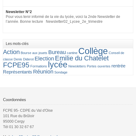
Newsletter N°2
Pour vous tenir informé de la vie du lycée, voici la 2nde Newsletter de
l’année. Bonne lecture Newsletter02_Lycee_2e_trimestre
Les mots-clés
Collège
Action
Bureau
Bourse aux jouets
cantine
Conseil de
Emilie du Chatelet
Election
classe
Denis Diderot
lycée
FCPE95
rentrée
Formations
Newsletters
Portes ouvertes
Réunion
Représentants
Sondage
Coordonnées
FCPE 95- CDPE du Val d'Oise
101 Rue du Brûloir
95000 Cergy
Tél 01 30 32 67 67