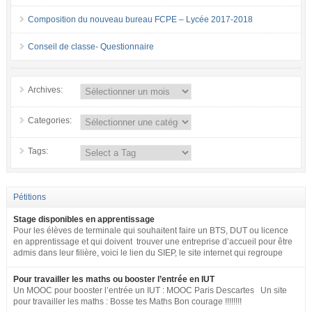
Composition du nouveau bureau FCPE – Lycée 2017-2018
Conseil de classe- Questionnaire
Archives:
Categories:
Tags:
Pétitions
Stage disponibles en apprentissage
Pour les élèves de terminale qui souhaitent faire un BTS, DUT ou licence
en apprentissage et qui doivent trouver une entreprise d’accueil pour être
admis dans leur filière, voici le lien du SIEP, le site internet qui regroupe
tous les postes disponibles en apprentissage (tous niveaux) en France
pour toute la fonction publique + SNCF. http://www.fonction-
Pour travailler les maths ou booster l’entrée en IUT
publique.gouv.fr/biep/bienvenue-sur-la-bourse-interministerielle-de-
Un MOOC pour booster l’entrée un IUT : MOOC Paris Descartes Un site
lemploi-public
pour travailler les maths : Bosse tes Maths Bon courage !!!!!!!!