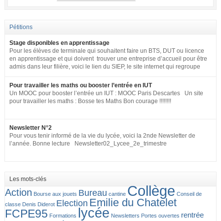
Pétitions
Stage disponibles en apprentissage
Pour les élèves de terminale qui souhaitent faire un BTS, DUT ou licence
en apprentissage et qui doivent trouver une entreprise d’accueil pour être
admis dans leur filière, voici le lien du SIEP, le site internet qui regroupe
tous les postes disponibles en apprentissage (tous niveaux) en France
pour toute la fonction publique + SNCF. http://www.fonction-
Pour travailler les maths ou booster l’entrée en IUT
publique.gouv.fr/biep/bienvenue-sur-la-bourse-interministerielle-de-
Un MOOC pour booster l’entrée un IUT : MOOC Paris Descartes Un site
lemploi-public
pour travailler les maths : Bosse tes Maths Bon courage !!!!!!!!
Newsletter N°2
Pour vous tenir informé de la vie du lycée, voici la 2nde Newsletter de
l’année. Bonne lecture Newsletter02_Lycee_2e_trimestre
Les mots-clés
Collège
Action
Bureau
Bourse aux jouets
cantine
Conseil de
Emilie du Chatelet
Election
classe
Denis Diderot
lycée
FCPE95
rentrée
Formations
Newsletters
Portes ouvertes