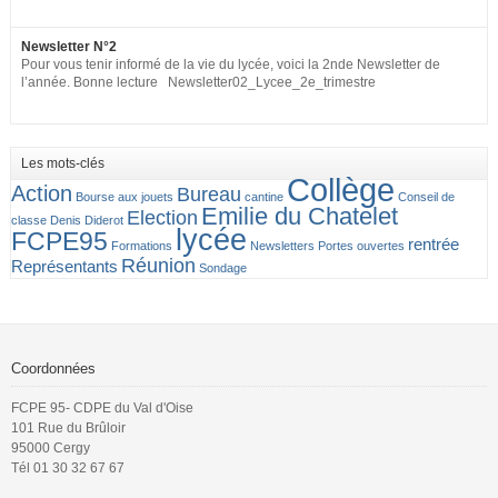
Newsletter N°2
Pour vous tenir informé de la vie du lycée, voici la 2nde Newsletter de
l’année. Bonne lecture Newsletter02_Lycee_2e_trimestre
Les mots-clés
Collège
Action
Bureau
Bourse aux jouets
cantine
Conseil de
Emilie du Chatelet
Election
classe
Denis Diderot
lycée
FCPE95
rentrée
Formations
Newsletters
Portes ouvertes
Réunion
Représentants
Sondage
Coordonnées
FCPE 95- CDPE du Val d'Oise
101 Rue du Brûloir
95000 Cergy
Tél 01 30 32 67 67