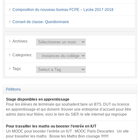
Composition du nouveau bureau FCPE – Lycée 2017-2018
Conseil de classe- Questionnaire
Archives:
Categories:
Tags:
Pétitions
Stage disponibles en apprentissage
Pour les élèves de terminale qui souhaitent faire un BTS, DUT ou licence
en apprentissage et qui doivent trouver une entreprise d’accueil pour être
admis dans leur filière, voici le lien du SIEP, le site internet qui regroupe
tous les postes disponibles en apprentissage (tous niveaux) en France
pour toute la fonction publique + SNCF. http://www.fonction-
Pour travailler les maths ou booster l’entrée en IUT
publique.gouv.fr/biep/bienvenue-sur-la-bourse-interministerielle-de-
Un MOOC pour booster l’entrée un IUT : MOOC Paris Descartes Un site
lemploi-public
pour travailler les maths : Bosse tes Maths Bon courage !!!!!!!!