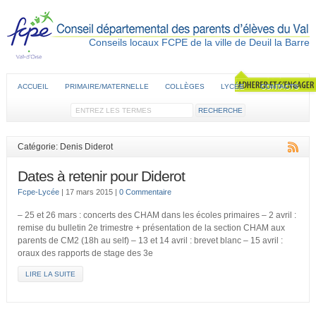
Conseils locaux FCPE de la ville de Deuil la Barre
ACCUEIL
PRIMAIRE/MATERNELLE
COLLÈGES
LYCÉE
CONTACTS
Catégorie: Denis Diderot
Dates à retenir pour Diderot
Fcpe-Lycée
|
17 mars 2015
|
0 Commentaire
– 25 et 26 mars : concerts des CHAM dans les écoles primaires – 2 avril :
remise du bulletin 2e trimestre + présentation de la section CHAM aux
parents de CM2 (18h au self) – 13 et 14 avril : brevet blanc – 15 avril :
oraux des rapports de stage des 3e
LIRE LA SUITE