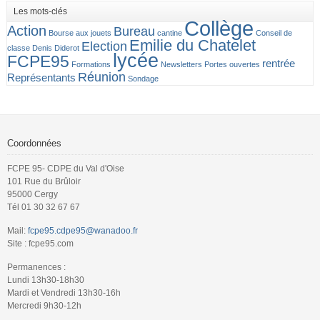
Les mots-clés
Collège
Action
Bureau
Bourse aux jouets
cantine
Conseil de
Emilie du Chatelet
Election
classe
Denis Diderot
lycée
FCPE95
rentrée
Formations
Newsletters
Portes ouvertes
Réunion
Représentants
Sondage
Coordonnées
FCPE 95- CDPE du Val d'Oise
101 Rue du Brûloir
95000 Cergy
Tél 01 30 32 67 67
Mail:
fcpe95.cdpe95@wanadoo.fr
Site : fcpe95.com
Permanences :
Lundi 13h30-18h30
Mardi et Vendredi 13h30-16h
Mercredi 9h30-12h