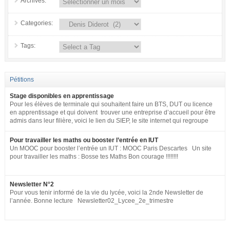
Archives:
Categories:
Tags:
Pétitions
Stage disponibles en apprentissage
Pour les élèves de terminale qui souhaitent faire un BTS, DUT ou licence
en apprentissage et qui doivent trouver une entreprise d’accueil pour être
admis dans leur filière, voici le lien du SIEP, le site internet qui regroupe
tous les postes disponibles en apprentissage (tous niveaux) en France
pour toute la fonction publique + SNCF. http://www.fonction-
Pour travailler les maths ou booster l’entrée en IUT
publique.gouv.fr/biep/bienvenue-sur-la-bourse-interministerielle-de-
Un MOOC pour booster l’entrée un IUT : MOOC Paris Descartes Un site
lemploi-public
pour travailler les maths : Bosse tes Maths Bon courage !!!!!!!!
Newsletter N°2
Pour vous tenir informé de la vie du lycée, voici la 2nde Newsletter de
l’année. Bonne lecture Newsletter02_Lycee_2e_trimestre